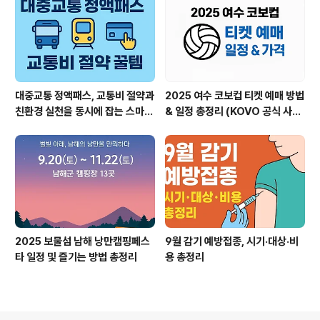
날 (공휴일) 10월 10일 (금): 평일 (연차 사용 가능) 10월 1
1일12일(토,일):..
대중교통 정액패스, 교통비 절약과
2025 여수 코보컵 티켓 예매 방법
친환경 실천을 동시에 잡는 스마트
& 일정 총정리 (KOVO 공식 사이
한 제도
트 안내)
2025 보물섬 남해 낭만캠핑페스
9월 감기 예방접종, 시기·대상·비
타 일정 및 즐기는 방법 총정리
용 총정리